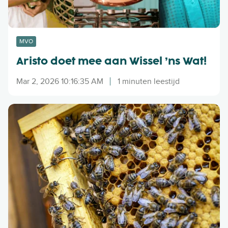
t
m
e
e
MVO
a
Aristo doet mee aan Wissel ’ns Wat!
a
n
Mar 2, 2026 10:16:35 AM
1 minuten leestijd
W
i
A
s
r
s
i
e
s
l
t
’
o
n
A
s
m
W
s
a
t
t