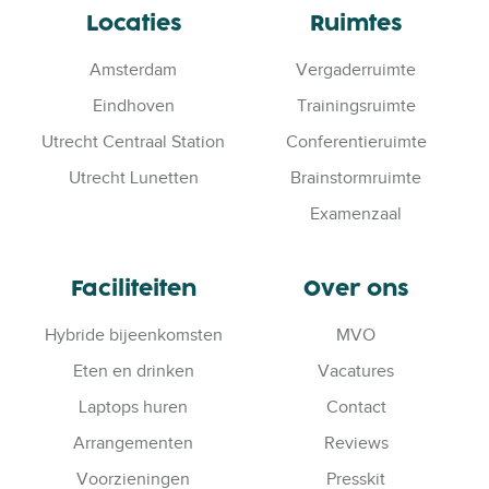
d
v
Locaties
Ruimtes
o
Amsterdam
Vergaderruimte
l
é
Eindhoven
Trainingsruimte
n
Utrecht Centraal Station
Conferentieruimte
s
l
Utrecht Lunetten
Brainstormruimte
i
Examenzaal
m
g
e
Faciliteiten
Over ons
k
o
Hybride bijeenkomsten
MVO
z
Eten en drinken
Vacatures
e
Laptops huren
Contact
n
Arrangementen
Reviews
Voorzieningen
Presskit