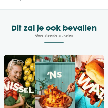
Dit zal je ook bevallen
Gerelateerde artikelen
A
r
i
s
t
o
d
o
e