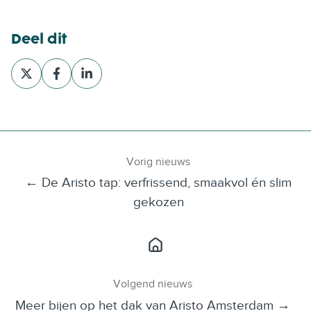
Deel dit
D
D
D
e
e
e
e
e
e
l
l
l
v
v
v
i
i
i
Vorig nieuws
a
a
a
← De Aristo tap: verfrissend, smaakvol én slim
X
F
L
a
i
gekozen
c
n
e
k
b
e
o
d
o
I
Volgend nieuws
k
n
Meer bijen op het dak van Aristo Amsterdam →