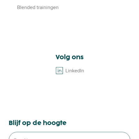
Blended trainingen
Volg ons
LinkedIn
B
r
o
w
s
e
o
Blijf op de hoogte
u
r