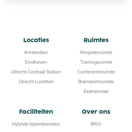
t
o
g
e
e
Locaties
Ruimtes
f
t
Amsterdam
Vergaderruimte
k
Eindhoven
Trainingsruimte
o
ff
Utrecht Centraal Station
Conferentieruimte
i
Utrecht Lunetten
Brainstormruimte
e
k
Examenzaal
o
p
Faciliteiten
Over ons
j
e
Hybride bijeenkomsten
MVO
s