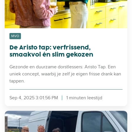
i
t
n
a
e
p
e
:
n
v
MVO
g
e
De Aristo tap: verfrissend,
r
r
smaakvol én slim gekozen
o
f
e
r
Gezonde en duurzame dorstlessers: Aristo Tap. Een
n
i
uniek concept, waarbij je zelf je eigen frisse drank kan
e
s
tappen.
r
s
e
e
s
Sep 4, 2025 3:01:56 PM
1 minuten leestijd
n
t
d
a
,
S
d
s
e
m
r