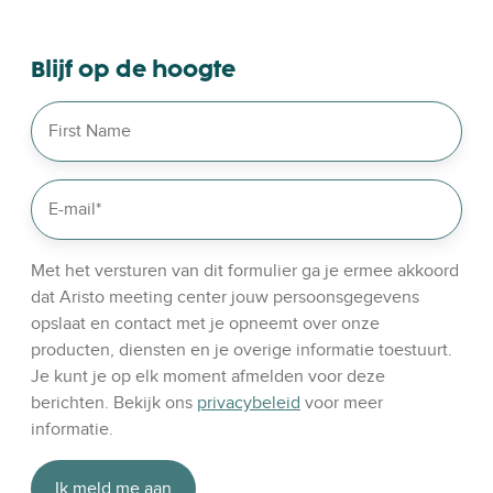
s
d
e
e
o
Blijf op de hoogte
l
u
e
r
v
l
e
i
n
n
k
e
d
Met het versturen van dit formulier ga je ermee akkoord
i
dat Aristo meeting center jouw persoonsgegevens
n
opslaat en contact met je opneemt over onze
producten, diensten en je overige informatie toestuurt.
Je kunt je op elk moment afmelden voor deze
berichten. Bekijk ons
privacybeleid
voor meer
informatie.