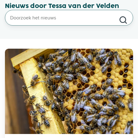
Nieuws door Tessa van der Velden
A
r
i
s
t
o
A
m
s
t
e
r