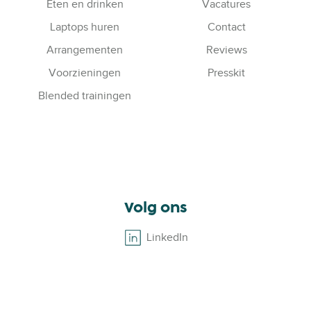
e
Eten en drinken
Vacatures
n
Laptops huren
Contact
t
Arrangementen
Reviews
h
e
Voorzieningen
Presskit
e
Blended trainingen
g
l
a
z
e
n
e
Volg ons
e
n
LinkedIn
B
t
r
w
o
e
w
e