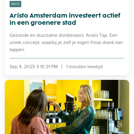
d
MVO
a
Aristo Amsterdam investeert actief
m
in een groenere stad
i
n
Gezonde en duurzame dorstlessers: Aristo Tap. Een
v
uniek concept, waarbij je zelf je eigen frisse drank kan
e
tappen.
s
t
Sep 4, 2025 3:10:31 PM
1 minuten leestijd
e
e
r
D
t
e
a
A
c
r
t
i
i
s
e
t
f
o