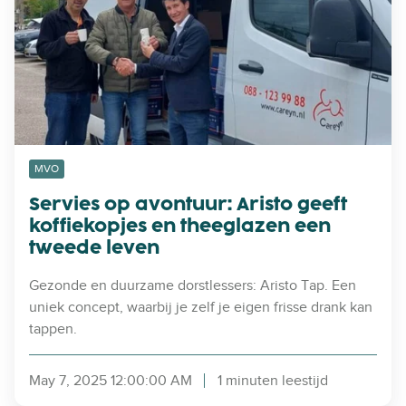
a
v
a
i
k
e
v
s
o
o
l
p
é
a
n
v
MVO
s
o
Servies op avontuur: Aristo geeft
l
n
koffiekopjes en theeglazen een
i
t
tweede leven
m
u
g
u
Gezonde en duurzame dorstlessers: Aristo Tap. Een
e
r
uniek concept, waarbij je zelf je eigen frisse drank kan
k
:
tappen.
o
A
z
r
e
May 7, 2025 12:00:00 AM
1 minuten leestijd
i
n
s