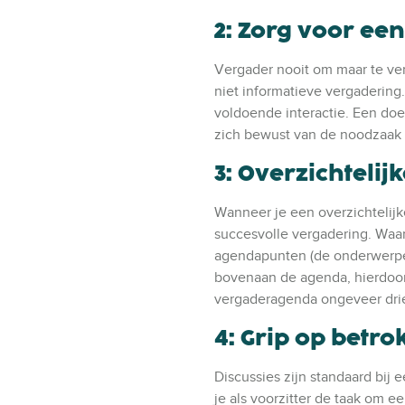
e
v
a
2: Zorg voor een
l
i
X
v
a
i
Vergader nooit om maar te verg
F
a
niet informatieve vergadering
a
L
voldoende interactie. Een doe
c
i
zich bewust van de noodzaak 
e
n
b
3: Overzichteli
k
o
e
o
Wanneer je een overzichtelijk
d
k
succesvolle vergadering. Waa
I
agendapunten (de onderwerpen)
n
bovenaan de agenda, hierdoor
vergaderagenda ongeveer dri
4: Grip op betr
Discussies zijn standaard bij
je als voorzitter de taak om e