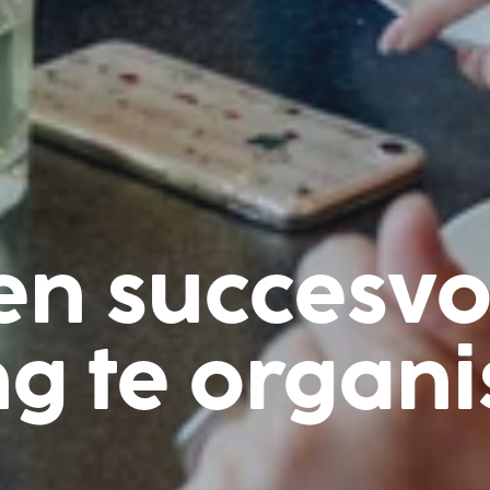
en succesvo
g te organi