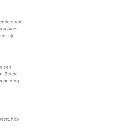
iende en/of
zorg voor
ers zijn
an een
n. Zet de
ergadering
seert, heb