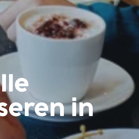
lle
seren in