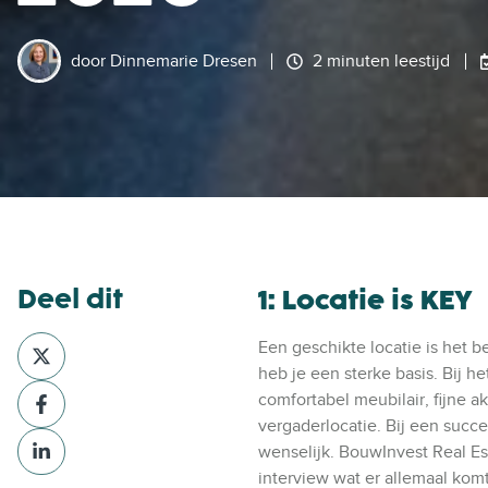
door
Dinnemarie Dresen
2 minuten leestijd
Deel dit
1: Locatie is KEY
D
Een geschikte locatie is het b
e
heb je een sterke basis. Bij he
D
e
comfortabel meubilair, fijne 
e
l
vergaderlocatie. Bij een succe
D
e
v
wenselijk. BouwInvest Real Esta
e
l
i
interview wat er allemaal komt