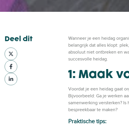
Deel dit
Wanneer je een heidag organis
belangrijk dat alles klopt: p
D
absoluut niet ontbreken en wat
e
succesvolle heidag.
D
e
1: Maak v
e
l
D
e
v
e
l
i
Voordat je een heidag gaat or
e
v
a
Bijvoorbeeld:
Ga je werken aa
l
i
X
samenwerking versterken?
Is
v
a
bespreekbaar te maken?
i
F
a
a
Praktische tips:
L
c