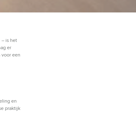
– is het
mag er
s voor een
.
eling en
se praktijk