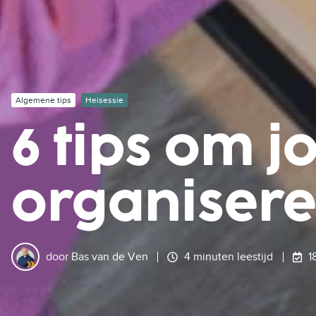
Algemene tips
Heisessie
6 tips om j
organisere
door
Bas van de Ven
4 minuten leestijd
1