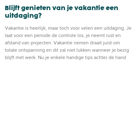
Blijft genieten van je vakantie een
uitdaging?
Vakantie is heerlijk, maar toch voor velen een uitdaging. Je
laat voor een periode de controle los, je neemt rust en
afstand van projecten. Vakantie nemen draait juist om
totale ontspanning en dit zal niet lukken wanneer je bezig
blijft met werk. Nu je enkele handige tips achter de hand
hebt, kun je je volledig focussen op je vakantie. Relax, kom
uit je werkmodus, je hebt het verdiend!
Volg ons op LinkedIn
Deel dit