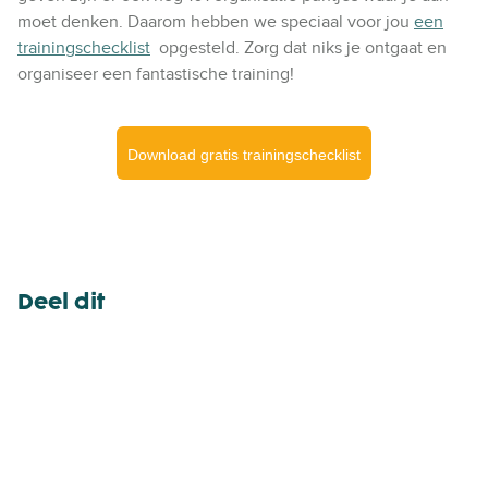
moet denken. Daarom hebben we speciaal voor jou
een
trainingschecklist
opgesteld. Zorg dat niks je ontgaat en
organiseer een fantastische training!
Download gratis trainingschecklist
Deel dit
D
D
D
e
e
e
e
e
e
l
l
l
v
v
v
i
i
i