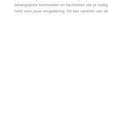
belangrijkste kenmerken en faciliteiten die je nodig
hebt voor jouw vergadering. Dit kan variëren van de
grootte en capaciteit van de ruimte tot de
aanwezigheid van specifieke technologie zoals een
hybride vergaderset
of bijzondere cateringdiensten.
Onderzoek locaties: gebruik
online platformen
,
zoals
MeetingReview
of
MeetingSelect
om
vergaderruimtes in Amsterdam Centrum te zoeken
die aan jouw eisen voldoen. Lees beoordelingen en
verzamel zoveel mogelijk informatie over elke
locatie.
Bezoek de locaties: als je eenmaal een shortlist van
potentiële locaties hebt samengesteld, is het vaak
doorslaggevend om de ruimtes
persoonlijk te
bezoeken
. Dit geeft je een beter idee van de sfeer,
faciliteiten en serviceniveau en stelt je in staat om
eventuele vragen te stellen aan het personeel.
Maak je keuze en boek de ruimte: zodra je de