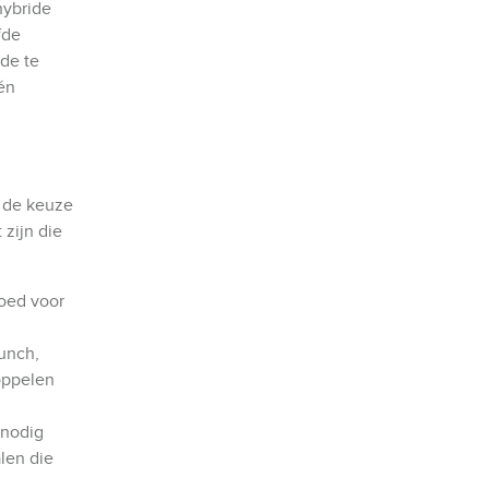
hybride
fde
de te
 én
k de keuze
 zijn die
Goed voor
unch,
koppelen
 nodig
alen die