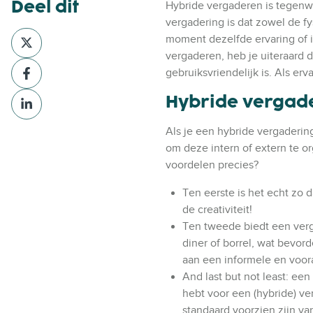
Deel dit
Hybride vergaderen is tegenw
vergadering is dat zowel de 
D
moment dezelfde ervaring of 
e
vergaderen, heb je uiteraard 
D
e
gebruiksvriendelijk is. Als erv
e
l
D
Hybride vergade
e
v
e
l
i
e
Als je een hybride vergadering
v
a
l
om deze intern of extern te or
i
X
v
voordelen precies?
a
i
F
Ten eerste is het echt zo 
a
a
de creativiteit!
L
c
Ten tweede biedt een verg
i
e
diner of borrel, wat bevor
n
b
aan een informele en voor
k
o
And last but not least: ee
e
o
hebt voor een (hybride) v
d
k
standaard voorzien zijn va