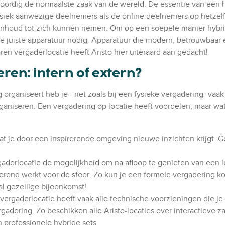
oordig de normaalste zaak van de wereld. De essentie van een 
fysiek aanwezige deelnemers als de online deelnemers op hetzel
inhoud tot zich kunnen nemen. Om op een soepele manier hybri
de juiste apparatuur nodig. Apparatuur die modern, betrouwbaar
aren vergaderlocatie heeft Aristo hier uiteraard aan gedacht!
ren: intern of extern?
 organiseert heb je - net zoals bij een fysieke vergadering -vaa
ganiseren. Een vergadering op locatie heeft voordelen, maar wat
dat je door een inspirerende omgeving nieuwe inzichten krijgt. 
aderlocatie de mogelijkheid om na afloop te genieten van een l
derend werkt voor de sfeer. Zo kun je een formele vergadering 
al gezellige bijeenkomst!
n vergaderlocatie heeft vaak alle technische voorzieningen die je
ergadering.
Zo beschikken alle Aristo-locaties over interactieve z
n professionele hybride sets.