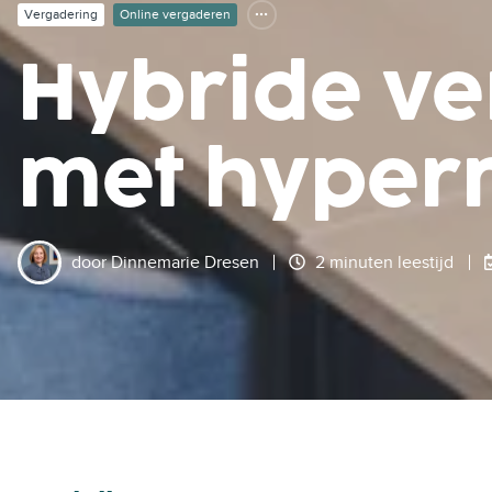
Vergadering
Online vergaderen
Hybride ve
met hyper
door
Dinnemarie Dresen
2 minuten leestijd