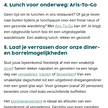
4. Lunch voor onderweg: Aris-To-Go
Geen tijd om te lunchen in ons restaurant? Of ga je liever
naar buiten tijdens je lunchpauze voor een frisse neus of
een gezonde wandeling? Met
Aris-To-Go
kan dit! Je krijgt
een rijkgevulde lunch box én een uitgestippelde
wandelroute. Een walking lunch, lekker en gezond!
5. Laat je verrassen door onze diner-
en borrelmogelijkheden
Sluit jouw bijeenkomst feestelijk af met een smakelijk
diner
! Samen lekker
napraten en genieten na een lange
dag van
vergaderen
,
trainen
of
flexwerken
! Van een
smakelijke dagschotel tot een uitgebreid driegangendiner
met een goed glas wijn. Voor groepen (vanaf 20 personen)
bereiden onze chef-koks verschillende buffetten.
Het
borrelarrangement
is ideaal als afsluiter van een
bijeenkomst of vergadering. Gezellig nog even napraten