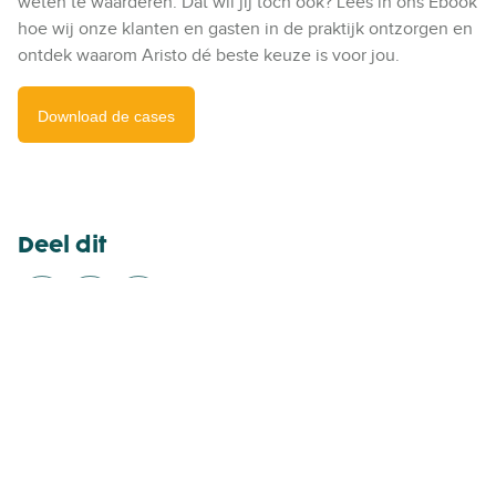
weten te waarderen. Dat wil jij toch ook? Lees in ons Ebook
hoe wij onze klanten en gasten in de praktijk ontzorgen en
ontdek waarom Aristo dé beste keuze is voor jou.
Download de cases
Deel dit
D
D
D
e
e
e
e
e
e
l
l
l
v
v
v
i
i
i
Vorige blog
a
a
a
← Hybride vergaderen bij Aristo met
X
F
L