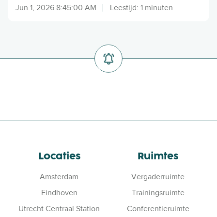
i
b
Jun 1, 2026 8:45:00 AM
Leestijd: 1 minuten
e
i
u
j
w
A
G
r
r
i
e
s
e
t
n
o
K
A
e
m
y
s
G
t
o
Locaties
Ruimtes
e
u
r
Amsterdam
Vergaderruimte
d
d
v
a
Eindhoven
Trainingsruimte
o
m
Utrecht Centraal Station
Conferentieruimte
o