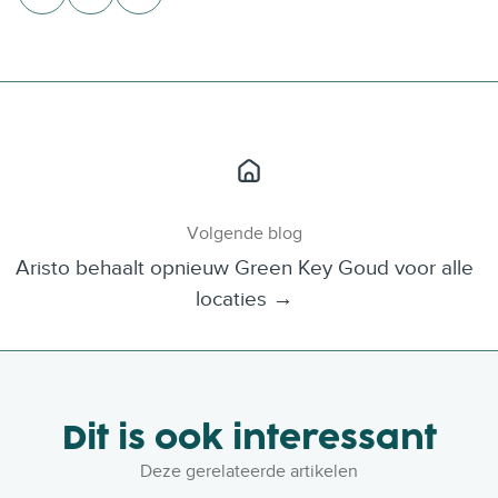
e
e
e
e
e
e
o
o
o
p
p
p
X
F
L
a
i
c
n
e
k
b
e
Volgende blog
o
d
Aristo behaalt opnieuw Green Key Goud voor alle
o
I
locaties →
k
n
Dit is ook interessant
Deze gerelateerde artikelen