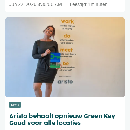
e
l
Jun 22, 2026 8:30:00 AM
Leestijd: 1 minuten
n
e
u
v
A
p
e
r
d
n
i
a
s
t
t
e
o
o
b
v
e
e
h
r
a
d
a
e
l
b
t
MVO
i
o
j
Aristo behaalt opnieuw Green Key
p
e
Goud voor alle locaties
n
n