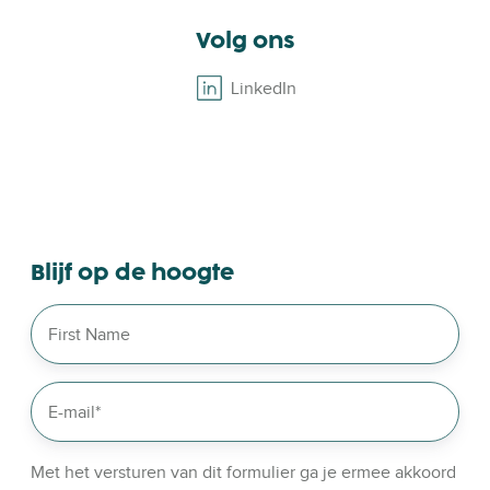
Volg ons
LinkedIn
B
r
o
w
s
e
o
Blijf op de hoogte
u
r
l
i
n
k
e
d
Met het versturen van dit formulier ga je ermee akkoord