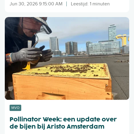
j
Jun 30, 2026 9:15:00 AM
Leestijd: 1 minuten
f
s
P
k
o
l
l
e
l
d
i
i
n
n
a
g
t
e
o
e
r
n
W
t
e
w
e
MVO
e
k
e
Pollinator Week: een update over
:
d
de bijen bij Aristo Amsterdam
e
e