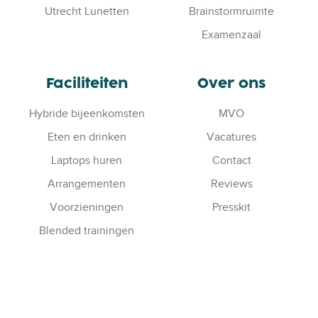
r
Utrecht Lunetten
Brainstormruimte
a
Examenzaal
l
l
e
Faciliteiten
Over ons
l
o
Hybride bijeenkomsten
MVO
c
Eten en drinken
Vacatures
a
Laptops huren
Contact
t
i
Arrangementen
Reviews
e
Voorzieningen
Presskit
s
Blended trainingen