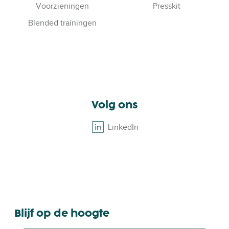
Voorzieningen
Presskit
Blended trainingen
Volg ons
LinkedIn
B
r
o
w
s
e
o
Blijf op de hoogte
u