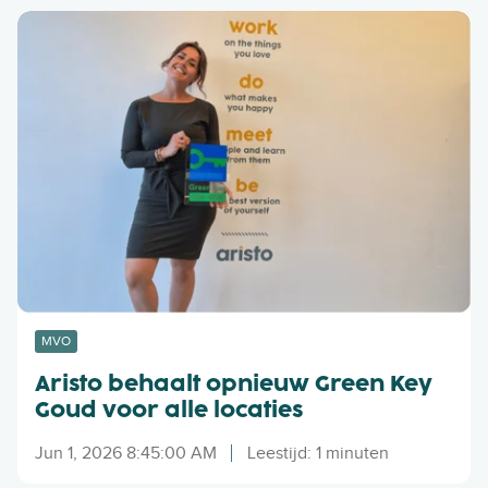
u
v
A
p
e
r
d
n
i
a
s
t
t
e
o
o
b
v
e
e
h
r
a
d
a
e
l
b
t
MVO
i
o
j
Aristo behaalt opnieuw Green Key
p
e
Goud voor alle locaties
n
n
i
b
Jun 1, 2026 8:45:00 AM
Leestijd: 1 minuten
e
i