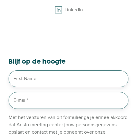
LinkedIn
B
r
o
w
s
e
o
Blijf op de hoogte
u
r
l
i
n
k
e
d
Met het versturen van dit formulier ga je ermee akkoord
i
dat Aristo meeting center jouw persoonsgegevens
n
opslaat en contact met je opneemt over onze