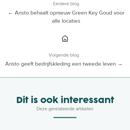
Eerdere blog
a
i
← Aristo behaalt opnieuw Green Key Goud voor
c
n
e
k
alle locaties
b
e
o
d
o
I
k
n
Volgende blog
Aristo geeft bedrijfskleding een tweede leven →
Dit is ook interessant
Deze gerelateerde artikelen