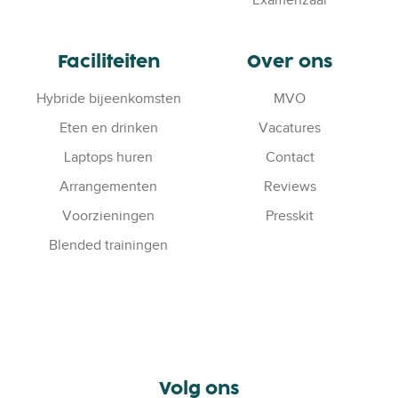
Examenzaal
l
l
e
Faciliteiten
Over ons
l
o
Hybride bijeenkomsten
MVO
c
Eten en drinken
Vacatures
a
Laptops huren
Contact
t
i
Arrangementen
Reviews
e
Voorzieningen
Presskit
s
Blended trainingen
Volg ons