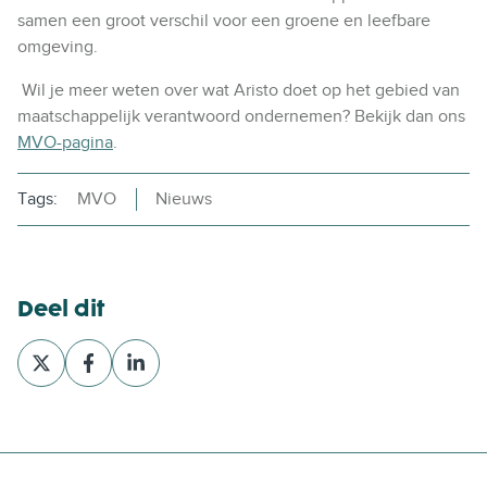
samen een groot verschil voor een groene en leefbare
omgeving.
Wil je meer weten over wat Aristo doet op het gebied van
maatschappelijk verantwoord ondernemen? Bekijk dan ons
MVO-pagina
.
Tags:
MVO
Nieuws
Deel dit
D
D
D
e
e
e
e
e
e
o
o
o
p
p
p
X
F
L