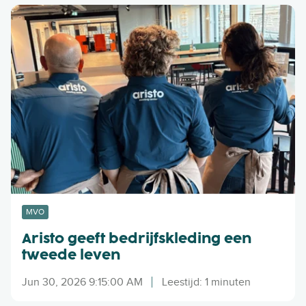
A
r
i
s
t
o
g
e
e
f
t
b
e
MVO
d
Aristo geeft bedrijfskleding een
r
tweede leven
i
j
Jun 30, 2026 9:15:00 AM
Leestijd: 1 minuten
f