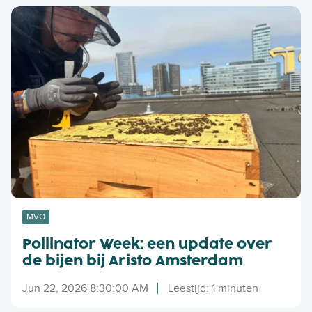
s
P
k
o
l
l
e
l
d
i
i
n
n
a
g
t
e
o
e
r
n
W
t
e
w
e
MVO
e
k
e
Pollinator Week: een update over
:
d
de bijen bij Aristo Amsterdam
e
e
e
l
Jun 22, 2026 8:30:00 AM
Leestijd: 1 minuten
n
e