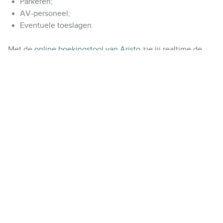
Parkeren;
AV-personeel;
Eventuele toeslagen.
Met de
online boekingstool van Aristo
zie jij realtime de
prijs én beschikbaarheid van alle ruimtes. Jij reserveert
direct zelf, zonder te wachten op een offerte.
💡
Wist je dat…
Nederland in 2023 maar liefst
304 internationale
congressen
organiseerde?
Bron: Nritmedia.nl
De zakelijke evenementenbranche goed is voor
€ 5,2
miljard omzet
en
136.000 banen
?
Bron:
Eventbranche.nl
Congressen, beurzen en bedrijfsbijeenkomsten jaarlijks
130 miljoen bezoeken
trekken?
Bron: Eventbranche.nl
Deze cijfers laten duidelijk zien: de vraag naar sterke
congreslocaties in Nederland blijft groeien en